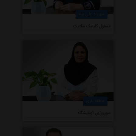
شهرزاد علی پناه
مسئول کلینیک سلامت
عاطفه یاری
سوپروایزر آزمایشگاه