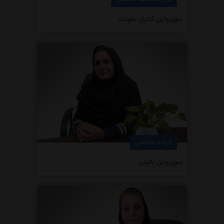
سوپروایزر کنترل عفونت
فریده هاشمی
سوپروایزر بالینی