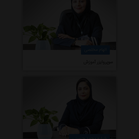
الهام مخلصی
سوپروایزر آموزش
شراره محمد حسینی