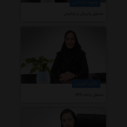
وجیهه خدادادی
مسئول پذیرش و ترخیص
نرگس آلبوبیری
مسئول واحد IPD