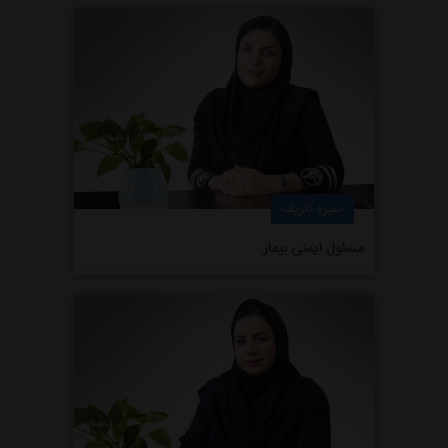
منیره ظریف
مسئول ایمنی بیمار